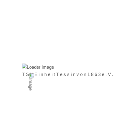
Beliebte Stichwörter
Dance
Darts
Familie
Freizeitkicker
Frühlingslauf
Fußball
Mitgliederversammlung
MoveIT
Tanzen
Turnier
T
S
V
E
i
n
h
e
i
t
T
e
s
s
i
n
v
o
n
1
8
6
3
e
.
V
.