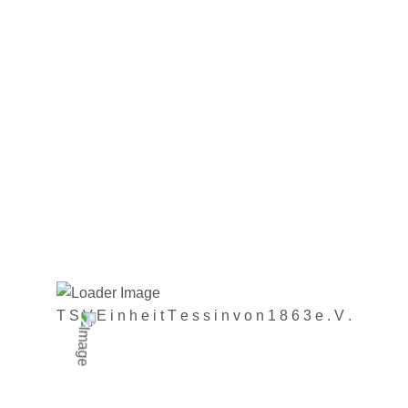
T
S
V
E
i
n
h
e
i
t
T
e
s
s
i
n
v
o
n
1
8
6
3
e
.
V
.